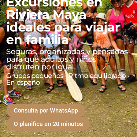
Excursiones en
Riviera Maya
ideales para viajar
en familia
Seguras, organizadas y pensadas
para que adultos y niños
disfruten por igual.
Grupos pequeños · Ritmo equilibrado ·
En español
Consulta por WhatsApp
O planifica en 20 minutos