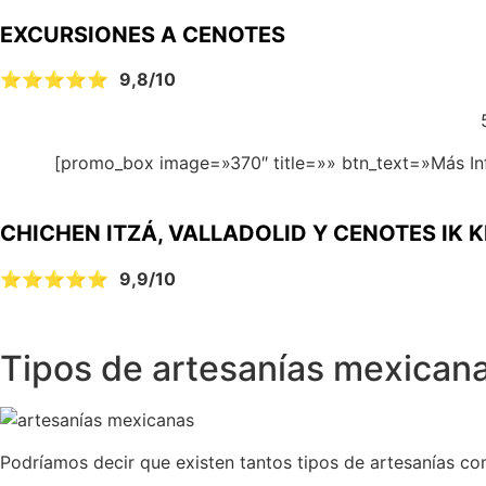
EXCURSIONES A CENOTES
⭐⭐⭐⭐⭐
9,8/10
[promo_box image=»370″ title=»» btn_text=»Más In
CHICHEN ITZÁ, VALLADOLID Y CENOTES IK K
⭐⭐⭐⭐⭐
9,9/10
Tipos de artesanías mexican
Podríamos decir que existen tantos tipos de artesanías co