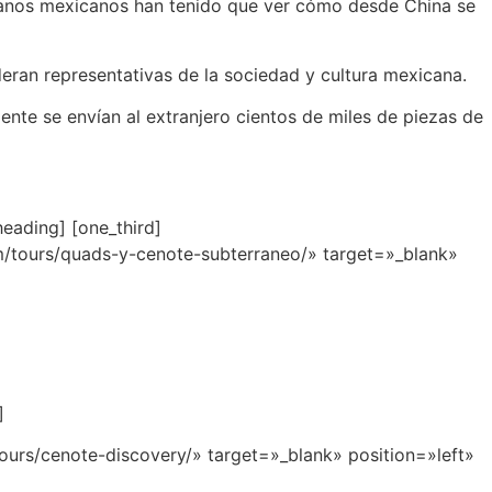
tesanos mexicanos han tenido que ver cómo desde China se
deran representativas de la sociedad y cultura mexicana.
nte se envían al extranjero cientos de miles de piezas de
eading] [one_third]
m/tours/quads-y-cenote-subterraneo/» target=»_blank»
]
urs/cenote-discovery/» target=»_blank» position=»left»