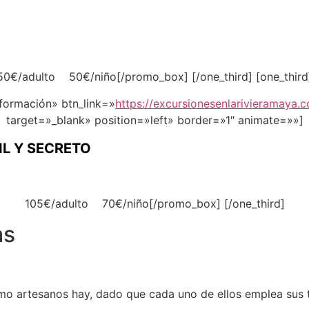
50€/adulto 50€/niño[/promo_box] [/one_third] [one_third
formación» btn_link=»
https://excursionesenlarivieramaya.c
target=»_blank» position=»left» border=»1″ animate=»»]
IL Y SECRETO
105€/adulto 70€/niño[/promo_box] [/one_third]
as
mo artesanos hay, dado que cada uno de ellos emplea sus t