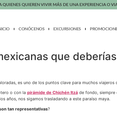
A QUIENES QUIEREN VIVIR MÁS DE UNA EXPERIENCIA O VI
NICIO
CONÓCENOS
EXCURSIONES
PROMOCION
mexicanas que deberías
loradas, es uno de los puntos clave para muchos viajeros 
otero o con la
pirámide de Chichén Itzá
de fondo, siempre 
los años, nos sigamos trasladando a este paraíso maya.
son tan representativas
?