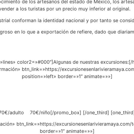
onocimiento de los artesanos del estado de México, los ar
nder a los turistas por un precio muy inferior al original.
strial conforman la identidad nacional y por tanto se consi
roso en lo que a exportación de refiere, dado que diariame
lines» color2=»#000″]Algunas de nuestras excursiones:[/h
mación» btn_link=»https://excursionesenlarivieramaya.co
position=»left» border=»1″ animate=»»]
70€/adulto 70€/niño[/promo_box] [/one_third] [one_third
ción» btn_link=»https://excursionesenlarivieramaya.com/to
border=»1″ animate=»»]