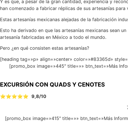
Y es que, a pesar de la gran cantidad, experiencia y rec
han comenzado a fabricar réplicas de sus artesanías para ve
Estas artesanías mexicanas alejadas de la fabricación indu
Esto ha derivado en que las artesanías mexicanas sean un g
artesanía fabricadas en México a todo el mundo.
Pero ¿en qué consisten estas artesanías?
[heading tag=»p» align=»center» color=»#83365d» style=»
[promo_box image=»445″ title=»» btn_text=»Más Infor
EXCURSIÓN CON QUADS Y CENOTES
⭐⭐⭐⭐⭐
9,8/10
[promo_box image=»415″ title=»» btn_text=»Más Informa