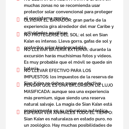
muchas zonas no se recomienda usar
protector solar convencional para proteger
el ecosistema marino.
OLVIDAR EL BAÑADOR: gran parte de la
experiencia gira alrededor del mar Caribe y
actividades acuáticas.
NO PROTEGERSE DEL SOL: el sol en Sian
Ka’an es intenso. Lleva gorra, gafas de sol y
protector solar biodegradable.
NO LLEVAR BATERÍA EXTERNA: durante la
excursión harás muchísimas fotos y vídeos.
Es muy probable que el móvil se quede sin
batería.
NO LLEVAR EFECTIVO PARA LOS
IMPUESTOS: los impuestos de la reserva de
Sian Ka’an se deben pagar en efectivo.
PENSAR QUE ES UNA EXCURSIÓN DE LUJO
MASIFICADA: aunque sea una experiencia
más premium, sigue siendo una reserva
natural salvaje. La magia de Sian Ka’an está
precisamente en su naturaleza auténtica.
ESPERAR VER ANIMALES TODO EL TIEMPO:
Sian Ka’an es naturaleza en estado puro, no
un zoológico. Hay muchas posibilidades de