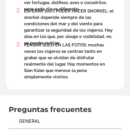
ver tortugas, delfines, aves o cocodrilos,
pero cada día es diferente.
ESPERAR 100% PODER HACER SNORKEL: el
snorkel depende siempre de las
condiciones del mar y del viento para
garantizar la seguridad de los viajeros. Hay
días en los que, por oleaje o visibilidad, no
se puede realizar
PENSAR SOLO EN LAS FOTOS: muchas
veces los viajeros se centran tanto en
grabar que se olvidan de disfrutar
realmente del lugar. Hay momentos en
Sian Ka’an que merece la pena
simplemente vivirlos.
Preguntas frecuentes
GENERAL