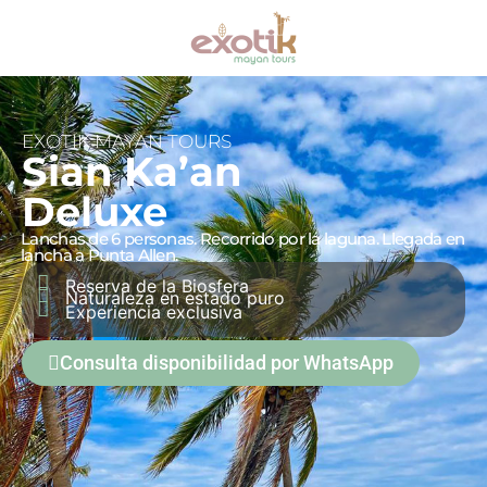
EXOTIK MAYAN TOURS
Sian Ka’an
Deluxe
Lanchas de 6 personas. Recorrido por la laguna. Llegada en
lancha a Punta Allen.
Reserva de la Biosfera
Naturaleza en estado puro
Experiencia exclusiva
Consulta disponibilidad por WhatsApp