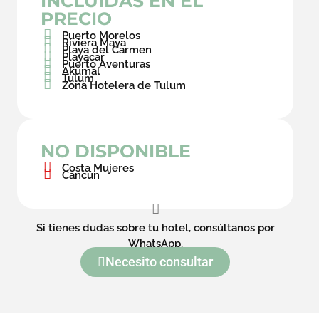
INCLUIDAS EN EL
PRECIO
Puerto Morelos
Riviera Maya
Playa del Carmen
Playacar
Puerto Aventuras
Akumal
Tulum
Zona Hotelera de Tulum
NO DISPONIBLE
Costa Mujeres
Cancún
Si tienes dudas sobre tu hotel, consúltanos por
WhatsApp.
Necesito consultar