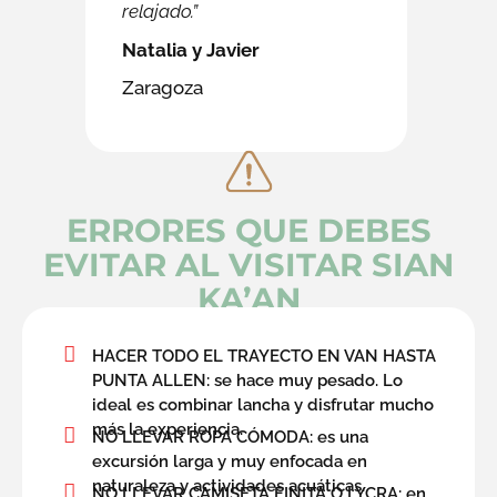
relajado.”
Natalia y Javier
Zaragoza
ERRORES QUE DEBES
EVITAR AL VISITAR SIAN
KA’AN
HACER TODO EL TRAYECTO EN VAN HASTA
PUNTA ALLEN: se hace muy pesado. Lo
ideal es combinar lancha y disfrutar mucho
más la experiencia.
NO LLEVAR ROPA CÓMODA: es una
excursión larga y muy enfocada en
naturaleza y actividades acuáticas.
NO LLEVAR CAMISETA FINITA O LYCRA: en